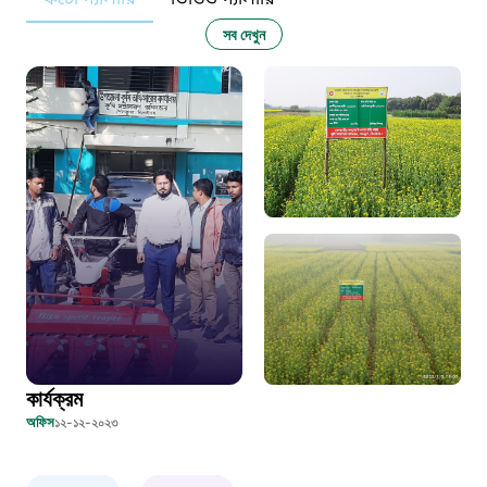
নারী ও শিশু নির্যাতন প্রতিরোধ
সব দেখুন
১০৬
দুদক
১০২
দুর্যোগের আগাম বার্তা
১৬১২২
স্মার্ট ভূমি সেবা
কার্যক্রম
১০৯৮
অফিস
১২-১২-২০২৩
শিশু সহায়তা লাইন