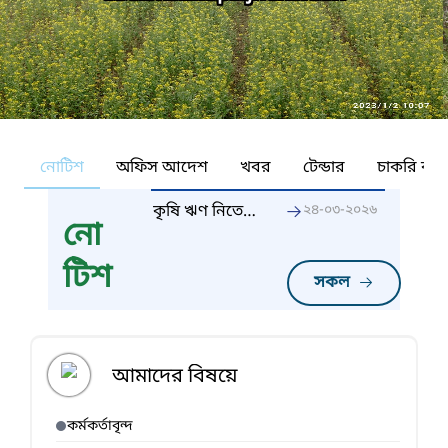
নোটিশ
অফিস আদেশ
খবর
টেন্ডার
চাকরি কর্ন
কৃষি ঋণ নিতে
২৪-০৩-২০২৬
নো
আগ্রহী কৃষকের
তালিকা
টিশ
সকল
আমাদের বিষয়ে
কর্মকর্তাবৃন্দ