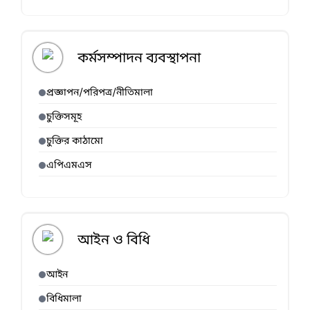
কর্মসম্পাদন ব্যবস্থাপনা
প্রজ্ঞাপন/পরিপত্র/নীতিমালা
চুক্তিসমূহ
চুক্তির কাঠামো
এপিএমএস
আইন ও বিধি
আইন
বিধিমালা