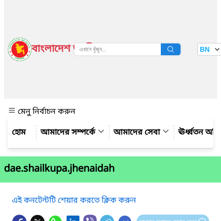
বাংলাদেশ জাতীয় তথ্য বাতায়ন
BN
দেখুন
মেনু নির্বাচন করুন
আমাদের সম্পর্কে
আমাদের সেবা
ঊর্ধ্বতন অফ
dae.shailkupa.jhenaidah
এই কনটেন্টটি শেয়ার করতে ক্লিক করুন