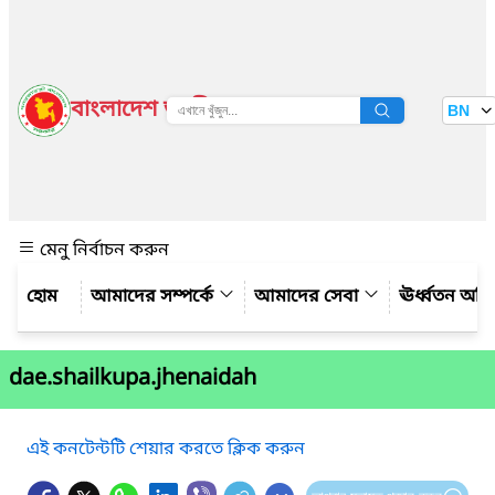
বাংলাদেশ জাতীয় তথ্য বাতায়ন
BN
দেখুন
মেনু নির্বাচন করুন
আমাদের সম্পর্কে
আমাদের সেবা
ঊর্ধ্বতন অফ
dae.shailkupa.jhenaidah
এই কনটেন্টটি শেয়ার করতে ক্লিক করুন