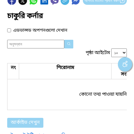
আপনার মতামত প্রদান করুন
চাকুরি কর্নার
এডভান্সড অপশনগুলো দেখান
পৃষ্ঠা আইটেম
নং
শিরোনাম
পিডিএ
সংযুক্ত
কোনো তথ্য পাওয়া যায়নি।
আর্কাইভ দেখুন