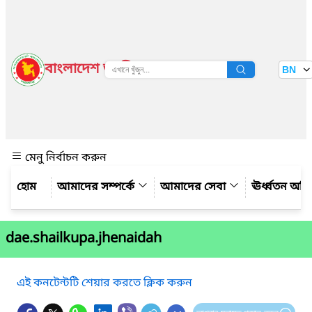
বাংলাদেশ জাতীয় তথ্য বাতায়ন
BN
দেখুন
মেনু নির্বাচন করুন
আমাদের সম্পর্কে
আমাদের সেবা
ঊর্ধ্বতন অফ
dae.shailkupa.jhenaidah
এই কনটেন্টটি শেয়ার করতে ক্লিক করুন